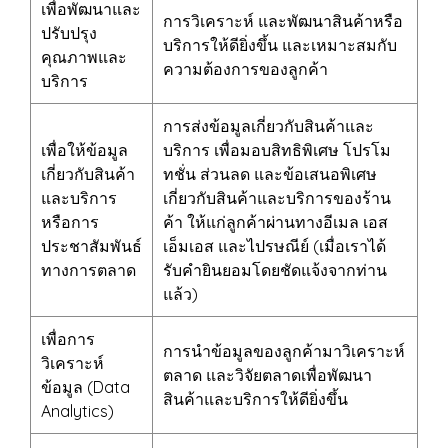
เพื่อพัฒนาและ
การวิเคราะห์ และพัฒนาสินค้าหรือ
ปรับปรุง
บริการให้ดียิ่งขึ้น และเหมาะสมกับ
คุณภาพและ
ความต้องการของลูกค้า
บริการ
การส่งข้อมูลเกี่ยวกับสินค้าและ
เพื่อให้ข้อมูล
บริการ เพื่อมอบสิทธิพิเศษ โปรโม
เกี่ยวกับสินค้า
ทชั่น ส่วนลด และข้อเสนอพิเศษ
และบริการ
เกี่ยวกับสินค้าและบริการของร้าน
หรือการ
ค้า ให้แก่ลูกค้าผ่านทางอีเมล เอส
ประชาสัมพันธ์
เอ็มเอส และไปรษณีย์ (เมื่อเราได้
ทางการตลาด
รับคำยินยอมโดยชัดแจ้งจากท่าน
แล้ว)
เพื่อการ
การนำข้อมูลของลูกค้ามาวิเคราะห์
วิเคราะห์
ตลาด และวิจัยตลาดเพื่อพัฒนา
ข้อมูล (Data
สินค้าและบริการให้ดียิ่งขึ้น
Analytics)