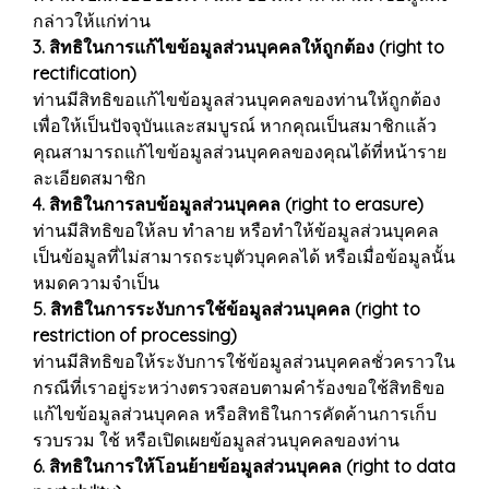
กล่าวให้แก่ท่าน
3. สิทธิในการแก้ไขข้อมูลส่วนบุคคลให้ถูกต้อง (right to
rectification)
ท่านมีสิทธิขอแก้ไขข้อมูลส่วนบุคคลของท่านให้ถูกต้อง
เพื่อให้เป็นปัจจุบันและสมบูรณ์ หากคุณเป็นสมาชิกแล้ว
คุณสามารถแก้ไขข้อมูลส่วนบุคคลของคุณได้ที่หน้าราย
ละเอียดสมาชิก
4. สิทธิในการลบข้อมูลส่วนบุคคล (right to erasure)
ท่านมีสิทธิขอให้ลบ ทำลาย หรือทำให้ข้อมูลส่วนบุคคล
เป็นข้อมูลที่ไม่สามารถระบุตัวบุคคลได้ หรือเมื่อข้อมูลนั้น
หมดความจำเป็น
5. สิทธิในการระงับการใช้ข้อมูลส่วนบุคคล (right to
restriction of processing)
ท่านมีสิทธิขอให้ระงับการใช้ข้อมูลส่วนบุคคลชั่วคราวใน
กรณีที่เราอยู่ระหว่างตรวจสอบตามคำร้องขอใช้สิทธิขอ
แก้ไขข้อมูลส่วนบุคคล หรือสิทธิในการคัดค้านการเก็บ
รวบรวม ใช้ หรือเปิดเผยข้อมูลส่วนบุคคลของท่าน
6. สิทธิในการให้โอนย้ายข้อมูลส่วนบุคคล (right to data