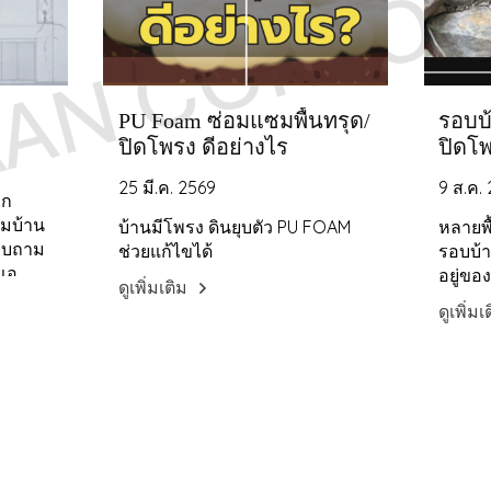
PU Foam ซ่อมแซมพื้นทรุด/
รอบบ
ปิดโพรง ดีอย่างไร
ปิดโพ
25 มี.ค. 2569
9 ส.ค.
าก
ซมบ้าน
บ้านมีโพรง ดินยุบตัว PU FOAM
หลายพื้
สอบถาม
ช่วยแก้ไขได้
รอบบ้า
าแอ
อยู่ของ
ดูเพิ่มเติม
an
ดูเพิ่ม